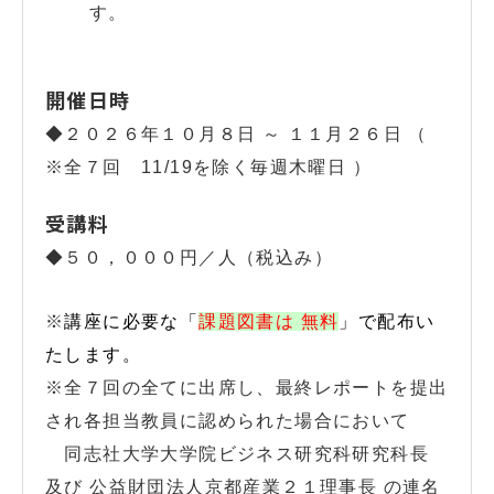
す。
開催日時
◆２０２６年１０月８日 ～ １１月２６日
（
※全７回 11/19
を除く毎週木曜日 ）
受講料
◆５０，０００円／人（税込み）
※
講座に必要な「
課題図書は 無料
」で配布い
たします。
※全７回の全てに出席し、最終レポートを提出
され各担当教員に認められた場合において
同志社大学大学院ビジネス研究科研究科長
及び 公益財団法人京都産業２１理事長 の連名