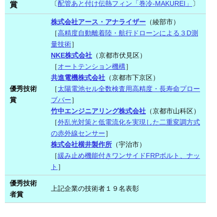
〔
配管あと付け伝熱フィン「巻冷-MAKUREI」
〕
賞
株式会社アース・アナライザー
（綾部市）
［
高精度自動離着陸・航行ドローンによる３D測
量技術
］
NKE株式会社
（京都市伏見区）
［
オートテンション機構
］
共進電機株式会社
（京都市下京区）
優秀技術
［
太陽電池セル全数検査用高精度・長寿命プロー
賞
ブバー
］
竹中エンジニアリング株式会社
（京都市山科区）
［
外乱光対策と低電流化を実現した二重変調方式
の赤外線センサー
］
株式会社横井製作所
（宇治市）
［
緩み止め機能付きワンサイドFRPボルト、ナッ
ト
］
優秀技術
上記企業の技術者１９名表彰
者賞