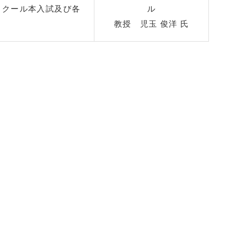
スクール本入試及び各
ル
教授 児玉 俊洋 氏