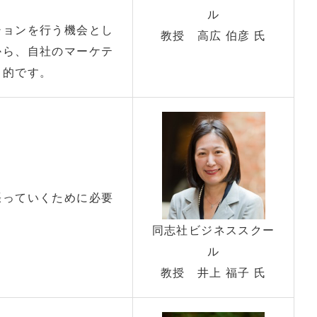
ル
ションを行う機会とし
教授 高広 伯彦 氏
から、自社のマーケテ
目的です。
張っていくために必要
同志社ビジネススクー
ル
教授 井上 福子 氏