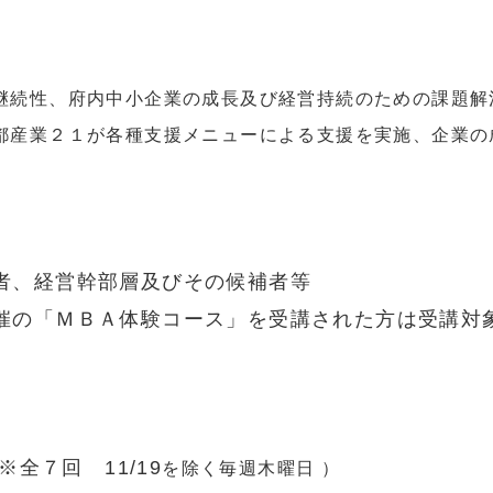
継続性、府内中小企業の成長及び経営持続のための課題解
都産業２１が各種支援メニューによる支援を実施、企業の
者、経営幹部層及びその候補者等
催の「ＭＢＡ体験コース」を受講された方は受講対
 ※全７回 11/19
を除く毎週木曜日 ）