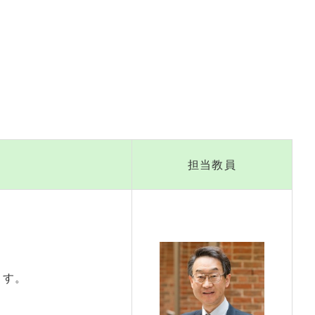
担当教員
。
ます。