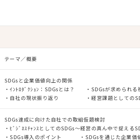
テーマ／概要
SDGsと企業価値向上の関係
・ｲﾝﾄﾛﾀﾞｸｼｮﾝ：SDGsとは？ ・SDGsが求められ
・自社の現状振り返り ・経営課題としてのSD
SDGs達成に向けた自社での取組仮題検討
・ﾋﾞｼﾞﾈｽﾁｬﾝｽとしてのSDGs～経営の真ん中で捉えるS
・SDGs導入のポイント ・SDGsを通じた企業価