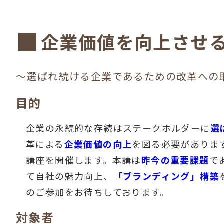
企業価値を向上させ
～選ばれ続ける企業であるための改革への
目的
企業の永続的な存続はステークホルダーに
選
革による
企業価値の向上
を図る必要がありま
講座を開催します。本講は
昨今の重要課題
で
て自社の魅力向上、
「ブランディング」構築
のご参加をお待ちしております。
対象者