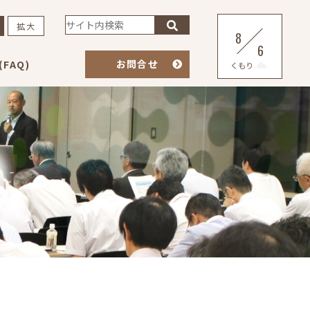
拡大
8
6
お問合せ
FAQ)
くもり