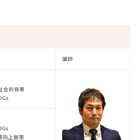
講師
る社会的背景
Gs
DGs
値向上施策