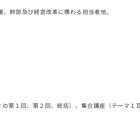
層、幹部及び経営改革に携わる担当者他。
）
）
び２の第１回、第２回、総括）、集合講座（テーマ１