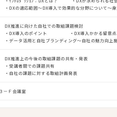
・ｲﾝﾄﾛﾀﾞｸｼｮﾝ：DXとは？ ・DXが求められる社
・DXの適応範囲～DX導入で効果的な分野について～
DX推進に向けた自社での取組課題検討
・DX導入のポイント ・DX導入かかる留意点
・データ活用と自社ブランディング～自社の魅力向上
DX推進上の今後の取組課題の共有・発表
・受講者間での課題共有
・自社の課題に対する取組計画発表
３－Ｆ会議室