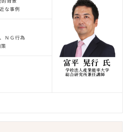
会的背景
身近な事例
、ＮＧ行為
施策