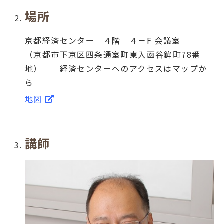
場所
京都経済センター ４階 ４－F 会議室
（京都市下京区四条通室町東入函谷鉾町78番
地） 経済センターへのアクセスはマップか
ら
地図
講師