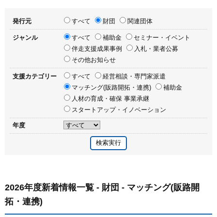
発行元
すべて
財団
関連団体
ジャンル
すべて
補助金
セミナー・イベント
伴走支援成果事例
入札・業者公募
その他お知らせ
支援カテゴリー
すべて
経営相談・専門家派遣
マッチング(販路開拓・連携)
補助金
人材の育成・確保 事業承継
スタートアップ・イノベーション
年度
2026年度新着情報一覧 - 財団 - マッチング(販路開
拓・連携)