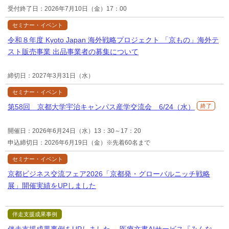
受付終了日：2026年7月10日（金）17：00
セミナー・イベント
令和８年度 Kyoto Japan 海外戦略プロジェクト 「京もの」海外テ
スト販売事業 出品事業者の募集について
締切日：2027年3月31日（水）
セミナー・イベント
第58回 京都大学宇治キャンパス産学交流会 6/24（水）
終了
開催日：2026年6月24日（水）13：30～17：20
申込締切日：2026年6月19日（金）※先着60名まで
セミナー・イベント
京都ビジネス交流フェア2026「京都発・グローバルニッチ戦略
展」開催実績をUPしました
伴走支援成果事例
伴走支援成果事例をUPしました －医療文書AIサービス『みんな