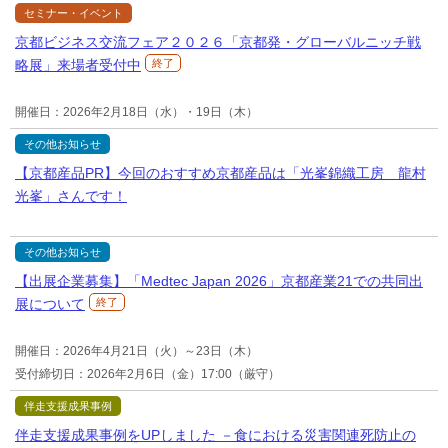
セミナー・イベント
京都ビジネス交流フェア２０２６「京都発・グローバルニッチ戦
略展」来場者受付中
終了
開催日：2026年2月18日（水）・19日（木）
その他お知らせ
【京都産品PR】今回のおすすめ京都産品は「光峯錦織工房 龍村
光峯」さんです！
その他お知らせ
【出展企業募集】「Medtec Japan 2026」京都産業21での共同出
展について
終了
開催日：2026年4月21日（火）～23日（木）
受付締切日：2026年2月6日（金）17:00（厳守）
伴走支援成果事例
伴走支援成果事例をUPしました －食における災害関連死防止の