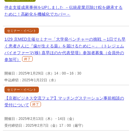
伴走支援成果事例をUPしました －伝統産業厄除け粽を継承する
ために！高齢化を機械化でカバー－
セミナー・イベント
1/29 京MED主催セミナー「大学発ベンチャーの挑戦 ～1日でも早
く患者さんに『歯が生える薬』を届けるために～」（トレジェム
バイオファーマ(株) 喜早ほのか代表登壇）参加者募集（会員外の
参加可）
終了
開催日：2025年1月29日（水）14：00～16：30
申込締切：2025年1月22日（水）
セミナー・イベント
【京都ビジネス交流フェア】マッチングステーション事前相談の
受付について
終了
開催日：2025年2月13日（木）・14日（金）
受付締切日：2025年2月7日（金）17：00（厳守）