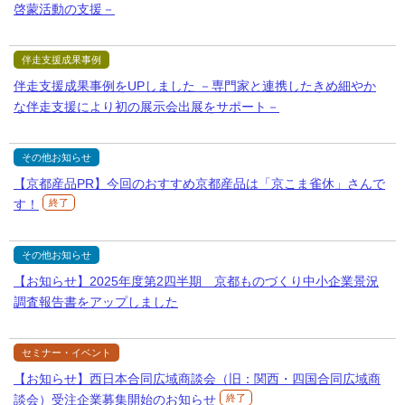
啓蒙活動の支援－
伴走支援成果事例
伴走支援成果事例をUPしました －専門家と連携したきめ細やか
な伴走支援により初の展示会出展をサポート－
その他お知らせ
【京都産品PR】今回のおすすめ京都産品は「京こま雀休」さんで
す！
終了
その他お知らせ
【お知らせ】2025年度第2四半期 京都ものづくり中小企業景況
調査報告書をアップしました
セミナー・イベント
【お知らせ】西日本合同広域商談会（旧：関西・四国合同広域商
談会）受注企業募集開始のお知らせ
終了