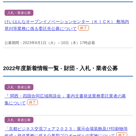
入札・業者公募
けいはんなオープンイノベーションセンター（ＫＩＣＫ） 敷地内
草刈等業務に係る委託先公募について
終了
公募期間：2023年8月1日（火）～10日（木）17時必着
2022年度新着情報一覧 - 財団 - 入札・業者公募
入札・業者公募
『 関西・四国合同広域商談会 』案内文書発送業務委託業者の募
集について
終了
入札・業者公募
「京都ビジネス交流フェア２０２３」展示会場装飾及び印刷物等
作成・発送業務に係る公募型プロポーザルの実施について
終了