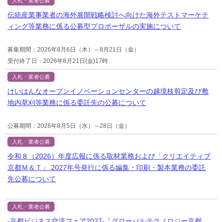
入札・業者公募
伝統産業事業者の海外展開戦略検討へ向けた海外テストマーケテ
ィング等業務に係る公募型プロポーザルの実施について
募集期間：2026年8月6日（木）～8月21日（金）
受付終了日：2026年8月21日(金)17時
入札・業者公募
けいはんなオープンイノベーションセンターの越境枝剪定及び敷
地内草刈等業務に係る委託先の公募について
公募期間：2026年8月5日（水）～28日（金）
入札・業者公募
令和８（2026）年度広報に係る取材業務および「クリエイティブ
京都Ｍ＆Ｔ」 2027年号発行に係る編集・印刷・製本業務の委託
先公募について
入札・業者公募
-京都ビジネス交流フェア2027-「グローバルテクノロジー京都