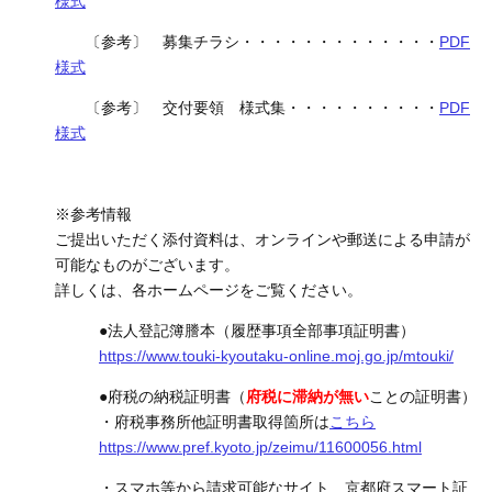
様式
〔参考〕 募集チラシ・・・・・・・・・・・・・
PDF
様式
〔参考〕 交付要領 様式集・・・・・・・・・・
PDF
様式
※参考情報
ご提出いただく添付資料は、オンラインや郵送による申請が
可能なものがございます。
詳しくは、各ホームページをご覧ください。
●法人登記簿謄本（履歴事項全部事項証明書）
https://www.touki-kyoutaku-online.moj.go.jp/mtouki/
●府税の納税証明書（
府税に滞納が無い
ことの証明書）
・府税事務所他証明書取得箇所は
こちら
https://www.pref.kyoto.jp/zeimu/11600056.html
・スマホ等から請求可能なサイト 京都府スマート証