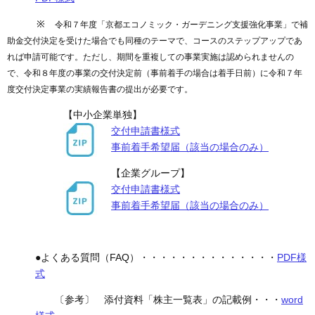
※
令和７年度「京都エコノミック・ガーデニング支援強化事業」で補
助金交付決定を受けた場合でも同種のテーマで、コースのステップアップであ
れば申請可能です。ただし、期間を重複しての事業実施は認められませんの
で、令和８年度の事業の交付決定前（事前着手の場合は着手日前）に令和７年
度交付決定事業の実績報告書の提出が必要です。
【中小企業単独】
交付申請書様式
事前着手希望届（該当の場合のみ）
【企業グループ】
交付申請書様式
事前着手希望届（該当の場合のみ）
●よくある質問（FAQ）・・・・・・・・・・・・・・
PDF様
式
〔参考〕 添付資料「株主一覧表」の記載例・・・
word