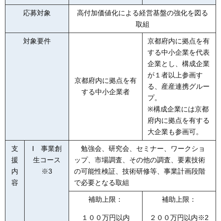
応募対象
高付加価値化による経営基盤の強化を図る
取組
対象要件
京都府内に拠点を有
する中小企業を代表
企業とし、構成企業
が１者以上参画す
京都府内に拠点を有
る、産産連携グルー
する中小企業者
プ。
※構成企業には京都
府内に拠点を有する
大企業も参画可。
支
Ⅰ 事業創
勉強会、研究会、セミナー、ワークショ
援
生コース
ップ、市場調査、その他の調査、要素技術
内
※3
の可能性検証、技術研修等、事業計画段階
容
で必要となる取組
補助上限：
補助上限：
１００万円以内
２００万円以内※2