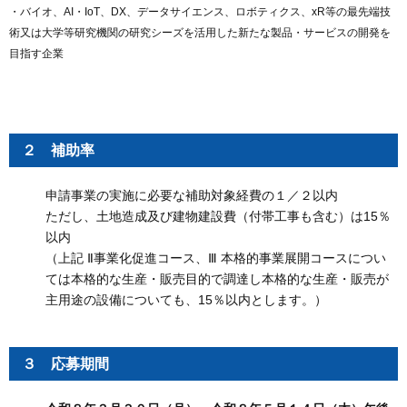
・バイオ、AI・IoT、DX、データサイエンス、ロボティクス、xR等の最先端技
術又は大学等研究機関の研究シーズを活用した新たな製品・サービスの開発を
目指す企業
２ 補助率
申請事業の実施に必要な補助対象経費の１／２以内
ただし、土地造成及び建物建設費（付帯工事も含む）は15％
以内
（上記 Ⅱ事業化促進コース、Ⅲ 本格的事業展開コースについ
ては本格的な生産・販売目的で調達し本格的な生産・販売が
主用途の設備についても、15％以内とします。）
３ 応募期間