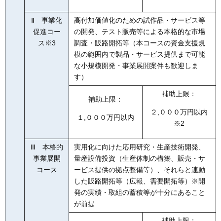
Ⅱ 事業化
高付加価値化のための試作品・サービス等
促進コー
の開発、テスト販売等による本格的な市場
ス※3
調査・販路開拓等（本コースの資金支援規
模の範囲内で製品・サービス提供まで可能
な小規模開発・事業展開案件も歓迎しま
す）
補助上限：
補助上限：
２,０００万円以内
１,０００万円以内
※2
Ⅲ 本格的
実用化に向けた応用研究・生産技術開発、
事業展開
量産設備投資（生産体制の構築、販売・サ
コース
ービス提供の拠点整備等）、それらと連動
した販路開拓等（広報、需要開拓等）※開
発の実績・取組の蓄積等が十分にあること
が前提
補助上限：