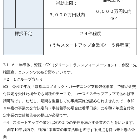
補助上限：
６,０００万円以内
３,０００万円以内
※2
採択予定
２４件程度
（うちスタートアップ企業※4 ５件程度）
※1 AI・半導体、資源・GX（グリーントランスフォーメーション）、創薬・先
端医療、コンテンツの各分野をいいます。
※2 １グループ当たり
※3 令和７年度「京都エコノミック・ガーデニング支援強化事業」で補助金交
付決定を受けた場合でも同種のテーマで、コースのステップアップであれば申
請可能です。ただし、期間を重複しての事業実施は認められませんので、令和
８年度の事業の交付決定前（事前着手の場合は着手日前）に令和７年度交付決
定事業の実績報告書の提出が必要です。
※4 スタートアップ企業とは次の２つの要件を満たす企業のことをいいます。
・創業10年以内で、府内に本事業の事業活動を遂行する拠点を持つ未上場の企
業