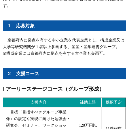
す。
１ 応募対象
京都府内に拠点を有する中小企業を代表企業とし、構成企業又は
大学等研究機関が１者以上参画する、産産・産学連携グループ。
※構成企業には京都府内に拠点を有する大企業も参画可。
２ 支援コース
Ⅰ アーリーステージコース（グループ形成）
支援内容
補助上限
採択予定
目標（目指すべきグループ事業
像）の設定や実現に向けた勉強会・
研究会、セミナ－、ワークショッ
120万円以
11件程度