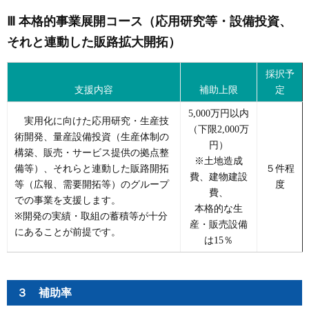
Ⅲ 本格的事業展開コース（応用研究等・設備投資、
それと連動した販路拡大開拓）
採択予
支援内容
補助上限
定
5,000万円以内
実用化に向けた応用研究・生産技
（下限2,000万
術開発、量産設備投資（生産体制の
円）
構築、販売・サービス提供の拠点整
※土地造成
備等）、それらと連動した販路開拓
５件程
費、建物建設
等（広報、需要開拓等）のグループ
度
費、
での事業を支援します。
本格的な生
※開発の実績・取組の蓄積等が十分
産・販売設備
にあることが前提です。
は15％
３ 補助率