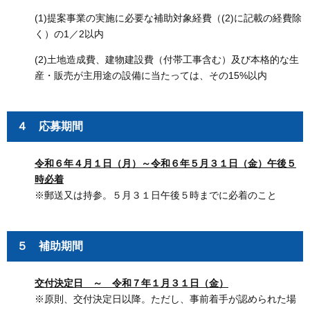
(1)提案事業の実施に必要な補助対象経費（(2)に記載の経費除
く）の1／2以内
(2)土地造成費、建物建設費（付帯工事含む）及び本格的な生
産・販売が主用途の設備に当たっては、その15%以内
４ 応募期間
令和６年４月１日（月）～令和６年５月３１日（金）午後５
時必着
※郵送又は持参。５月３１日午後５時までに必着のこと
５ 補助期間
交付決定日 ～ 令和７年１月３１日（金）
※原則、交付決定日以降。ただし、事前着手が認められた場