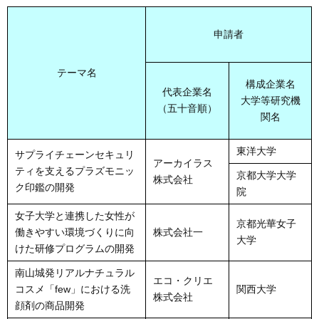
申請者
テーマ名
構成企業名
代表企業名
大学等研究機
（五十音順）
関名
東洋大学
サプライチェーンセキュリ
アーカイラス
ティを支えるプラズモニッ
京都大学大学
株式会社
ク印鑑の開発
院
女子大学と連携した女性が
京都光華女子
働きやすい環境づくりに向
株式会社一
大学
けた研修プログラムの開発
南山城発リアルナチュラル
エコ・クリエ
コスメ「few」における洗
関西大学
株式会社
顔剤の商品開発