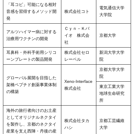
「耳コピ」可能になる相対
電気通信大学
音感を習得するメソッド開
株式会社コト
大学院
発
Ｃｙｎ－Ｋバ
アルツハイマー病に対する
イオ 株式会
京都大学
治療用ワクチンの開発
社
耳鼻科・外科手術用シリコ
株式会社セロ
新潟大学大学
ーンプレートの製品開発
レーベル
院
京都大学大学
院
グローバル展開を目指した
Xeno-Interface
架橋ペプチド創薬事業体制
東京工業大学
株式会社
の構築
地球生命研究
所
海外の旅行者向けのお土産
としてオリジナルネクタイ
株式会社タカ
京都工芸繊維
を製作し、京都のネクタイ
ハシ
大学
産業を支え西陣・丹後の産