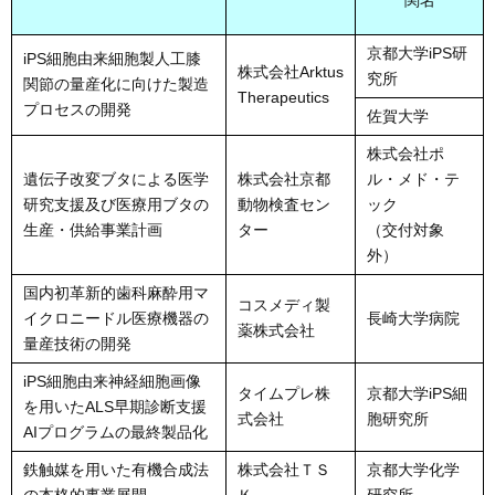
関名
京都大学iPS研
iPS細胞由来細胞製人工膝
株式会社Arktus
究所
関節の量産化に向けた製造
Therapeutics
プロセスの開発
佐賀大学
株式会社ポ
遺伝子改変ブタによる医学
株式会社京都
ル・メド・テ
研究支援及び医療用ブタの
動物検査セン
ック
生産・供給事業計画
ター
（交付対象
外）
国内初革新的歯科麻酔用マ
コスメディ製
イクロニードル医療機器の
長崎大学病院
薬株式会社
量産技術の開発
iPS細胞由来神経細胞画像
タイムプレ株
京都大学iPS細
を用いたALS早期診断支援
式会社
胞研究所
AIプログラムの最終製品化
鉄触媒を用いた有機合成法
株式会社ＴＳ
京都大学化学