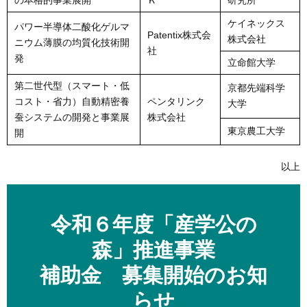
の本格的事業展開
Ｋ
研究所
ケイネックス
パワー半導体二酸化ゲルマ
Patentix株式会
株式会社
ニウム薄膜の均質化技術開
社
発
立命館大学
第二世代型（スマート・低
京都先端科学
コスト・省力）自動精密養
ペンタリンク
大学
蚕システムの開発と事業展
株式会社
東京農工大学
開
以上
令和６年度「産学公の
森」推進事業
補助金 募集開始のお知
らせ