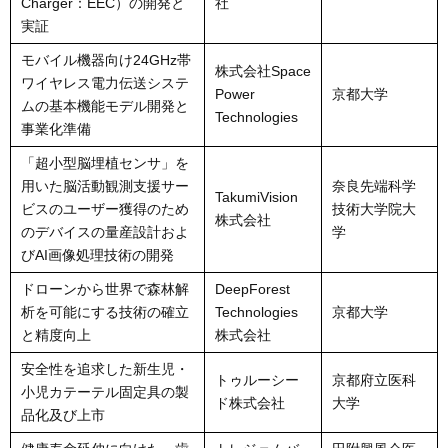
Charger：EEC）の開発と
社
実証
モバイル機器向け24GHz帯
株式会社Space
ワイヤレス電力伝送システ
Power
京都大学
ムの基本機能モデル開発と
Technologies
事業化準備
「超小型脳埋植センサ」を
用いた脳活動観測支援サー
奈良先端科学
TakumiVision
ビスのユーザー獲得のため
技術大学院大
株式会社
のデバイスの量産設計およ
学
びAI画像処理技術の開発
ドローンから世界で森林解
DeepForest
析を可能にする技術の確立
Technologies
京都大学
と精度向上
株式会社
安全性を追求した新生児・
トゥルーシー
京都府立医科
小児カテーテル固定具の製
ド株式会社
大学
品化及び上市