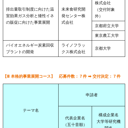
株式会社
排出量取引制度に向けた温
未来食研究開
（交付対象
室効果ガス分析と矮性イネ
発センター株
外）
の販促に向けた事業展開
式会社
京都府立大学
東京農工大学
バイオエネルギー炭素回収
ライノフラッ
京都大学
プラントの開発
クス株式会社
【Ⅲ 本格的事業展開コース】 応募件数：７件 ➡ 交付決定：７件
申請者
テーマ名
構成企業名
代表企業名
大学等研究機
（五十音順）