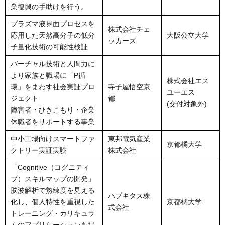
業復興の手助けを行う。
プラズマ液界面プロセスを
株式会社チェ
応用した天然高分子の低分
大阪公立大学
ッカーズ
子量化技術の可能性検証
バーチャル技術と人間力に
より家族と職場に「P循
株式会社エス
環」をまわす社会実証プロ
寺子屋悟空京
ユーエス
ジェクト
都
(交付対象外)
障害者・ひきこもり・企業
休職者をサポートする事業
中小工場向けスマートファ
東邦電気産業
京都橘大学
クトリー実証実験
株式会社
「Cognitive（コグニティ
ブ）スキルマップの開発」
脳波解析で熟練度を見える
ハプキタス株
化し、個人特性を重視した
京都橘大学
式会社
トレーニング・カリキュラ