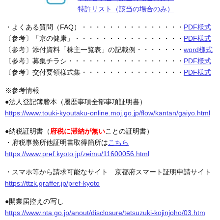
特許リスト（該当の場合のみ）
・よくある質問（FAQ）・・・・・・・・・・・・・・・
PDF様式
〔参考〕「京の健康」・・・・・・・・・・・・・・・・
PDF様式
〔参考〕添付資料「株主一覧表」の記載例・・・・・・・
word様式
〔参考〕募集チラシ・・・・・・・・・・・・・・・・・
PDF様式
〔参考〕交付要領様式集・・・・・・・・・・・・・・・
PDF様式
※参考情報
●法人登記簿謄本（履歴事項全部事項証明書）
https://www.touki-kyoutaku-online.moj.go.jp/flow/kantan/gaiyo.html
●納税証明書（
府税に滞納が無い
ことの証明書）
・府税事務所他証明書取得箇所は
こちら
https://www.pref.kyoto.jp/zeimu/11600056.html
・スマホ等から請求可能なサイト 京都府スマート証明申請サイト
https://ttzk.graffer.jp/pref-kyoto
●開業届控えの写し
https://www.nta.go.jp/anout/disclosure/tetsuzuki-kojinjoho/03.htm