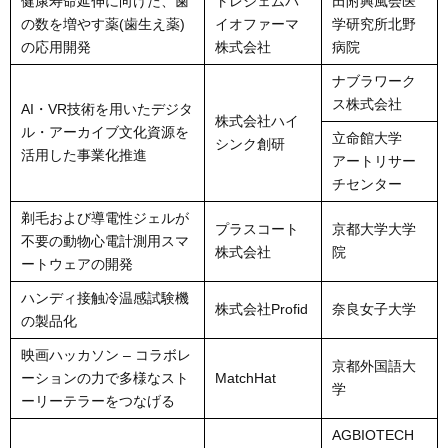
健康寿命延伸に向けた、歯
トレジェムバ
田附興風会医
の数を増やす薬(歯生え薬)
イオファーマ
学研究所北野
の応用開発
株式会社
病院
ナブラワーク
ス株式会社
AI・VR技術を用いたデジタ
株式会社ハイ
ル・アーカイブ文化資源を
立命館大学
シンク創研
活用した事業化推進
アートリサー
チセンター
剃毛および導電性ジェルが
プラスコート
京都大学大学
不要の動物心電計測用スマ
株式会社
院
ートウェアの開発
ハンディ接触冷温感試験機
株式会社Profid
奈良女子大学
の製品化
映画ハッカソン – コラボレ
京都外国語大
ーションの力で多様なスト
MatchHat
学
ーリーテラーをつなげる
AGBIOTECH