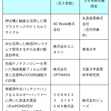
大学等研究機
（五十音順）
関名
丸喜産業株式
押出機と触媒を活用した廃
AC Biode株式
会社
プラスチックのケミカルリ
会社
（交付対象
サイクル
外）
AIを活用した物流DXシステ
株式会社エニ
ムで実現する中小企業の配
東海大学
キャリ
送効率化
先端ナノテクノロジーを用
いた熱線遮蔽フィルムの製
株式会社
大阪大学産業
造と設置時のCO2削減能力
OPTMASS
科学研究所
の評価
車載用中古バッテリーパッ
クをエネルギーバッファー
ＣＯＮＮＥＸ
に用いた急速充電器
Ｘ ＳＹＳＴ
株式会社ピュ
（EnePOND式EV
ＥＭＳ株式会
ーズ