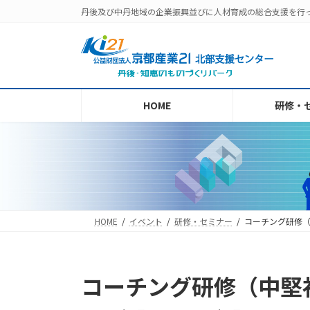
コ
ナ
丹後及び中丹地域の企業振興並びに人材育成の総合支援を行
ン
ビ
テ
ゲ
ン
ー
ツ
シ
へ
ョ
HOME
研修・
ス
ン
キ
に
ッ
移
プ
動
HOME
イベント
研修・セミナー
コーチング研修
コーチング研修（中堅