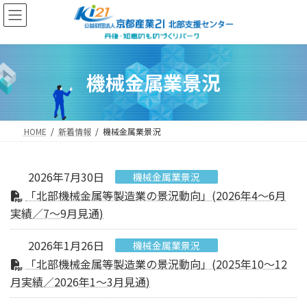
コ
ナ
ン
ビ
テ
ゲ
ン
ー
ツ
シ
へ
ョ
機械金属業景況
ス
ン
キ
に
ッ
移
プ
動
HOME
新着情報
機械金属業景況
2026年7月30日
機械金属業景況
「北部機械金属等製造業の景況動向」(2026年4～6月
実績／7～9月見通)
2026年1月26日
機械金属業景況
「北部機械金属等製造業の景況動向」(2025年10～12
月実績／2026年1～3月見通)