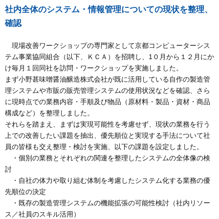
社内全体のシステム・情報管理についての現状を整理、
確認
現場改善ワークショップの専門家として京都コンピューターシス
テム事業協同組合（以下、ＫＣＡ）を招聘し、1０月から１２月にか
け毎月１回同社を訪問・ワークショップを実施しました。
まず小野甚味噌醤油醸造株式会社が既に活用している自作の製造管
理システムや市販の販売管理システムの使用状況などを確認、さら
に現時点での業務内容・手順及び物品（原材料・製品・資材・商品
構成など）を整理しました。
それらを踏まえ、まずは実現可能性を考慮せず、現状の業務を行う
上での改善したい課題を抽出、優先順位と実現する手法について社
員の皆様も交え整理・検討を実施、以下の課題を設定しました。
・個別の業務とそれぞれの関連を整理したシステムの全体像の検
討
・自社の体力や取り組む体制を考慮したシステム化する業務の優
先順位の決定
・既存の製造管理システムの機能拡張の可能性検討（社内リソー
ス／社員のスキル活用）