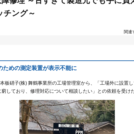
故障修理 ～古すぎて製造元でも手に負
ッチング～
関連
のための測定装置が表示不能に
本板硝子(株) 舞鶴事業所の工場管理室から、「工場外に設置し
に窮しており、修理対応について相談したい」との依頼を受け