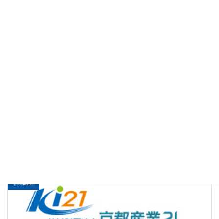
令和８年度「新入社員研修」チラシ
ダウンロード
■
申込用紙.docx
４ 問い合わせ先
〇公益財団法人京都産業21 北部支援センター
〒627-0004 京都府京丹後市峰山町荒山225番地
電話：0772-69-3675
FAX：0772-69-3880
E-mail：
hokubu@ki21.jp
研修・セミナー
カテゴリー
前の記事