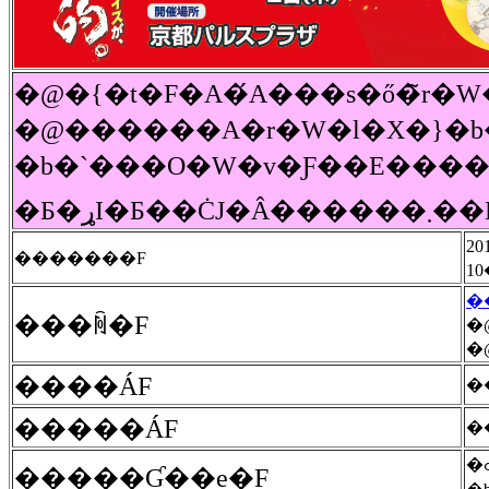
�@������A�r�W�l�X�}�b�
�b�`���O�W�v�Ƒ��E����������ƂƂ̏��k��u�ߋE�E�l�������L�
�Ƃ�ړI�Ƃ��ĊJ�Â����
2
�������F
10
�
���ꏊ�F
�
����ÁF
�
�����ÁF
�
�ߋE�E�l�������L�揤�k��A�C�m�x�[�V�����A�g���i�R�[�i�[�A�}
�����Ɠ��e�F