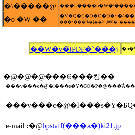
�\�����@
�o �W ��
��W�v�́iPDF�`���j
�o�
�@�@�@���₢���킹��
���v���c�@�l���s�Y�ƂQ�P�@���̂Â��
���v���c�@�l���s�Y�ƂQ
e-mail :�@
bpstaff(���ϰ�)ki21.jp