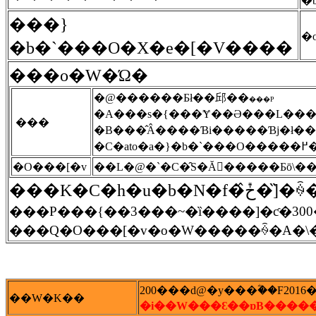
���}
�b�`���O�X�e�[�V����
���o�W�Ώ�
�@������Ƃł��邱��
���P
�A���s�{���Ɏ��Ə���L��
���
�B���̂Â����Ɓi�����Ɓj�ł�
�C
�O���[�v
��L�@�`�C�̑S�Ă𖞂�����Ƃō\
���P���{��3���~�ȉ����͏]�ƈ�30
200���ԁ@�y���ؓ��F2016
��W�K��